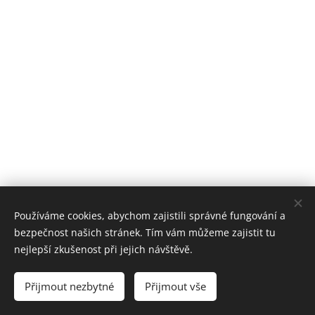
Používáme cookies, abychom zajistili správné fungování a
bezpečnost našich stránek. Tím vám můžeme zajistit tu
nejlepší zkušenost při jejich návštěvě.
KOMUNITNÍ ŠKOLA ZAYA a DS ZAJÍČEK
Přijmout nezbytné
Přijmout vše
Cookies