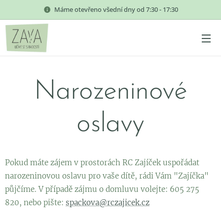
Máme otevřeno všední dny od 7:30 - 17:30
Narozeninové
oslavy
Pokud máte zájem v prostorách RC Zajíček uspořádat
narozeninovou oslavu pro vaše dítě, rádi Vám "Zajíčka"
půjčíme. V případě zájmu o domluvu volejte: 605 275
820, nebo pište:
spackova@rczajicek.cz