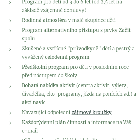
Program pro děti
od 3 do 6 let
(od 2,5 let na
základě vzájemné domluvy)
Rodinná atmosféra
v malé skupince dětí
Program
alternativního přístupu
s prvky
Začít
spolu
Zkušené a vstřícné "průvodkyně" dětí
a pestrý a
vyvážený
celodenní program
Předškolní program
pro děti v posledním roce
před nástupem do školy
Bohatá nabídka aktivit
(centra aktivit, výlety,
divadélka, eko-programy, jízda na ponících ad.) a
akcí navíc
Navazující odpolední
zájmové kroužky
Každotýdenní plán činností
a informace na Váš
e-mail