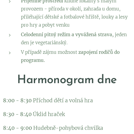
Příjemné prostředí
klidné lokality s malým
provozem - příroda v okolí, zahrada u domu,
přiléhající dětské a fotbalové hřiště, louky a lesy
pro hry a pobyt venku
Celodenní pitný režim a vyvážená strava,
jeden
den je vegetariánský.
V případě zájmu možnost
zapojení rodičů do
programu.
Harmonogram dne
8:00 - 8:30
Příchod dětí a volná hra
8:30 - 8:40
Úklid hraček
8:40 - 9:00
Hudebně-pohybová chvilka