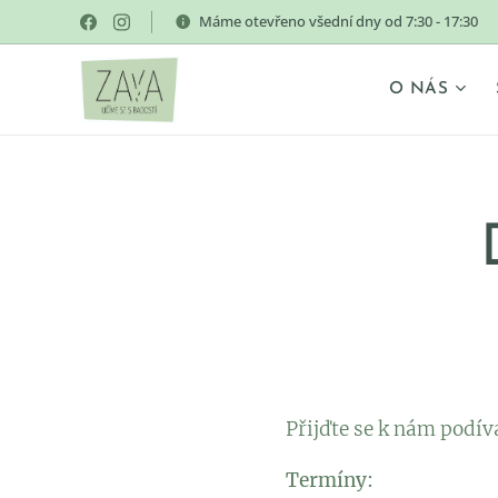
Máme otevřeno všední dny od 7:30 - 17:30
O NÁS
Přijďte se k nám podív
Termíny: