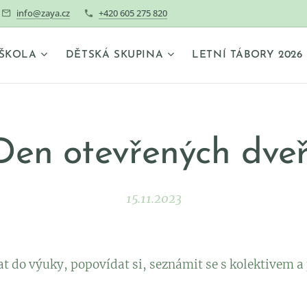
info@zaya.cz
+420 605 275 820
ŠKOLA
DĚTSKÁ SKUPINA
LETNÍ TÁBORY 2026
Den otevřených dveř
15.11.2023
at do výuky, popovídat si, seznámit se s kolektivem a