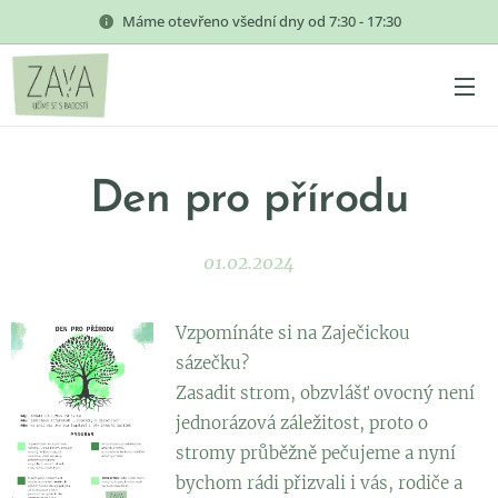
Máme otevřeno všední dny od 7:30 - 17:30
Den pro přírodu
01.02.2024
Vzpomínáte si na Zaječickou
sázečku?
Zasadit strom, obzvlášť ovocný není
jednorázová záležitost, proto o
stromy průběžně pečujeme a nyní
bychom rádi přizvali i vás, rodiče a