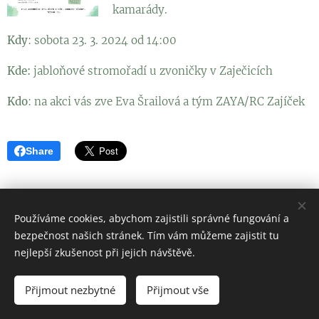
kamarády.
Kdy
: sobota 23. 3. 2024 od 14:00
Kde:
jabloňové stromořadí u zvoničky v Zaječicích
Kdo
: na akci vás zve Eva Šrailová a tým ZAYA/RC Zajíček
Share
Používáme cookies, abychom zajistili správné fungování a
bezpečnost našich stránek. Tím vám můžeme zajistit tu
nejlepší zkušenost při jejich návštěvě.
KOMUNITNÍ ŠKOLA ZAYA a DS ZAJÍČEK
Přijmout nezbytné
Přijmout vše
Cookies