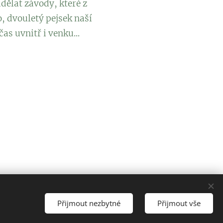
udělat závody, které z
o, dvouletý pejsek naší
as uvnitř i venku...
Přijmout nezbytné
Přijmout vše