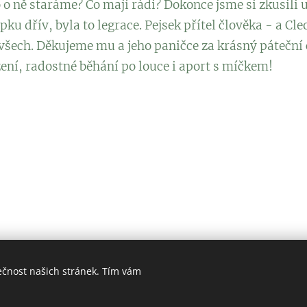
o o ně staráme? Co mají rádi? Dokonce jsme si zkusili 
ku dřív, byla to legrace. Pejsek přítel člověka - a Cle
 všech. Děkujeme mu a jeho paničce za krásný páteční č
zení, radostné běhání po louce i aport s míčkem!
ečnost našich stránek. Tím vám
KOMUNITNÍ ŠKOLA ZAYA a DS ZAJÍČEK
Cookies