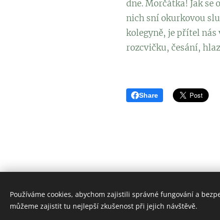
dne. Morčátka! Jak se 
nich sní okurkovou slup
kolegyně, je přítel nás
rozcvičku, česání, hla
Share
Používáme cookies, abychom zajistili správné fungování a bezp
můžeme zajistit tu nejlepší zkušenost při jejich návštěvě.