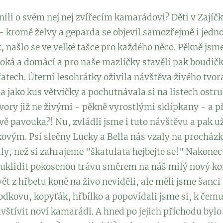
 snili o svém nej nej zvířecím kamarádovi? Děti v Zaj
 kromě želvy a geparda se objevil samozřejmě i jedno
k, našlo se ve velké tašce pro každého něco. Pěkně jsm
ivoká a domácí a pro naše mazlíčky stavěli pak boudičk
řatech. Úterní lesohrátky oživila návštěva živého tvora
la jako kus větvičky a pochutnávala si na listech ostr
vory již ne živými - pěkně vyrostlými sklípkany - a p
vě pavouka?! Nu, zvládli jsme i tuto návštěvu a pak 
ovým. Psí slečny Lucky a Bella nás vzaly na procházk
ly, než si zahrajeme "škatulata hejbejte se!" Nakonec 
a uklidit pokosenou trávu směrem na náš milý nový ko
ět z hřbetu koně na živo neviděli, ale měli jsme šanci
odkovu, kopyťák, hřbílko a popovídali jsme si, k čemu 
avštívit noví kamarádi. A hned po jejich příchodu bylo