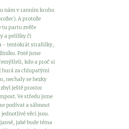
íčku nám v ranním kruhu
rožec). A protože
e tu partu zvěře
y a pelíšky či
 - tentokrát strašilky,
užiníku. Poté jsme
řemýšleli, kdo a proč si
už hurá za chlupatými
u, nechaly se hezky
zbyl ještě prostor
mpost. Ve středu jsme
 se podívat a sáhnout
jednotlivé věci jsou.
 jasné, jaké bude téma