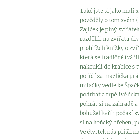
Také jste si jako malí
pověděly o tom svém (-
Zajíček je plný zvířáte
rozdělili na zvířata d
prohlíželi knížky o zví
která se tradičně tváři
nakoukli do krabice s t
pořídí za mazlíčka prá
miláčky vedle ke Špačk
podrbat a trpělivě čeka
pohrát si na zahradě 
bohužel kvůli počasí sv
si na koňský hřeben, p
Ve čtvrtek nás přišli n