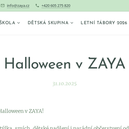
info@zaya.cz
+420 605 275 820
ŠKOLA
DĚTSKÁ SKUPINA
LETNÍ TÁBORY 2026
Halloween v ZAYA
31.10.2025
 Halloween v ZAYA!
týlka, smích, dětské nadšení i parádní občerstvení o