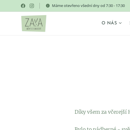
Máme otevřeno všední dny od 7:30 - 17:30
O NÁS
Díky všem za včerejší
Bylo to nádherné - svě