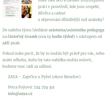
Máte rádi děti a hledáte smysluplnou
práci v prostředí, kde jsou respekt,
důvěra a radost
z objevování důležitější než známky?
Do našeho týmu hledáme
asistenta/asistentku pedagoga
na
částečný úvazek (cca 15 hodin týdně)
s nástupem od
září 2026
.
Pokud máte pocit, že by to mohlo být právě pro vás, nebo
znáte někoho, koho by tato nabídka mohla oslovit,
budeme moc rádi za sdílení.
📍 ZAYA – Zaječice u Pyšel (okres Benešov)
📞 Petra Fojtová:
724 723 311
📧
info@zaya.cz