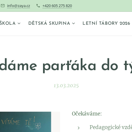
info@zaya.cz
+420 605 275 820
ŠKOLA
DĚTSKÁ SKUPINA
LETNÍ TÁBORY 2026
dáme parťáka do 
13.03.2025
Očekáváme:
Pedagogické vzděl