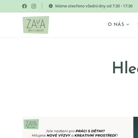
Máme otevřeno všední dny od 7:30 - 17:30
O NÁS
Hle