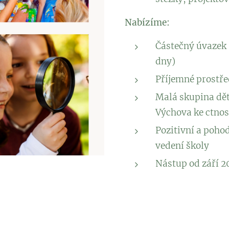
Nabízíme:
Částečný úvazek 
dny)
Příjemné prostř
Malá skupina dětí
Výchova ke ctno
Pozitivní a poho
vedení školy
Nástup od září 2