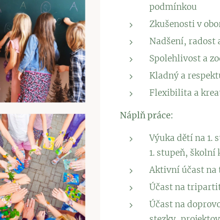
podmínkou
Zkušenosti v obor
Nadšení, radost a
Spolehlivost a z
Kladný a respekt
Flexibilita a krea
Náplň práce:
Výuka dětí na 1.
1. stupeň, školní
Aktivní účast na
Účast na tripart
Účast na doprovo
stezky, projekto