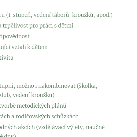
u (1. stupeň, vedení táborů, kroužků, apod.)
 trpělivost pro práci s dětmi
odpovědnost
ující vztah k dětem
tivita
 stupni, možno i nakombinovat (školka,
 klub, vedení kroužku)
 tvorbě metodických plánů
itách a rodičovských schůzkách
dných akcích (vzdělávací výlety, naučné
vé dny)