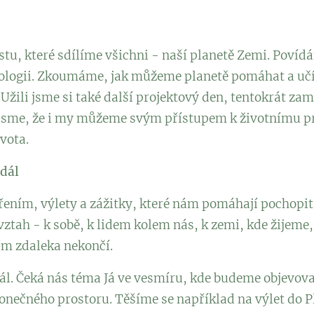
stu, které sdílíme všichni - naší planetě Zemi. Povíd
kologii. Zkoumáme, jak můžeme planetě pomáhat a učí
 Užili jsme si také další projektový den, tentokrát za
li jsme, že i my můžeme svým přístupem k životnímu pr
vota.
 dál
ořením, výlety a zážitky, které nám pomáhají pochopit
vztah - k sobě, k lidem kolem nás, k zemi, kde žijeme, 
tím zdaleka nekončí.
ál. Čeká nás téma Já ve vesmíru, kde budeme objevov
konečného prostoru. Těšíme se například na výlet do P