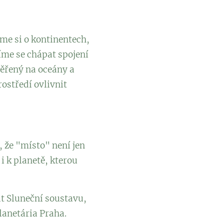
áme si o kontinentech,
me se chápat spojení
měřený na oceány a
ostředí ovlivnit
, že "místo" není jen
i k planetě, kterou
at Sluneční soustavu,
lanetária Praha.