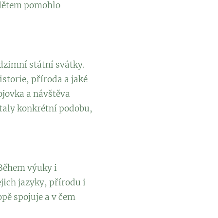
a dětem pomohlo
dzimní státní svátky.
istorie, příroda a jaké
ojovka a návštěva
staly konkrétní podobu,
 Během výuky i
ich jazyky, přírodu i
opě spojuje a v čem