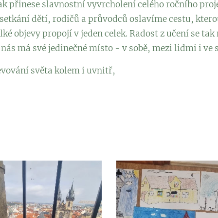
k přinese slavnostní vyvrcholení celého ročního proje
setkání dětí, rodičů a průvodců oslavíme cestu, kterou
ké objevy propojí v jeden celek. Radost z učení se tak
nás má své jedinečné místo - v sobě, mezi lidmi i ve s
evování světa kolem i uvnitř,