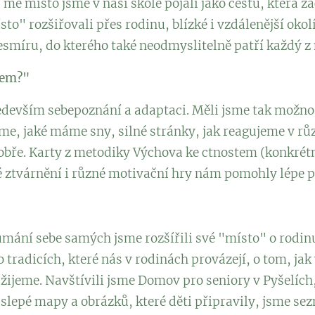
 mé místo jsme v naší škole pojali jako cestu, která z
o" rozšiřovali přes rodinu, blízké i vzdálenější okolí
smíru, do kterého také neodmyslitelně patří každý z 
sem?"
edevším sebepoznání a adaptaci. Měli jsme tak možnos
e, jaké máme sny, silné stránky, jak reagujeme v růz
obře. Karty z metodiky Výchova ke ctnostem (konkrét
ztvárnění i různé motivační hry nám pomohly lépe po
ání sebe samých jsme rozšířili své "místo" o rodinu
 o tradicích, které nás v rodinách provázejí, o tom, j
 žijeme. Navštívili jsme Domov pro seniory v Pyšelích,
slepé mapy a obrázků, které děti připravily, jsme sez