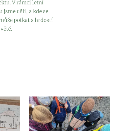
ktu. V rámci letní
 jsme ušli, a kde se
 může potkat s hrdostí
větě.