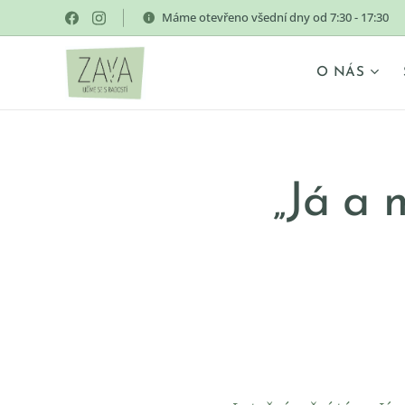
Máme otevřeno všední dny od 7:30 - 17:30
O NÁS
„Já a 