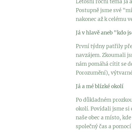
Letošní roční téma Já a
Postupně jsme své "míst
nakonec až k celému ve
Já v hlavě aneb "kdo j
První týdny patřily př
navzájem. Zkoumali jsm
nám pomáhá cítit se d
Porozumění), výtvarné 
Já a mé blízké okolí
Po důkladném prozkoum
okolí. Povídali jsme si
naše obec a místo, kde
společný čas a pomocí 