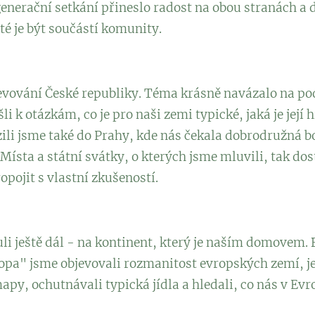
generační setkání přineslo radost na obou stranách 
té je být součástí komunity.
jevování České republiky. Téma krásně navázalo na po
i k otázkám, co je pro naši zemi typické, jaká je její h
ili jsme také do Prahy, kde nás čekala dobrodružná b
Místa a státní svátky, o kterých jsme mluvili, tak do
opojit s vlastní zkušeností.
li ještě dál - na kontinent, který je naším domovem.
pa" jsme objevovali rozmanitost evropských zemí, jej
apy, ochutnávali typická jídla a hledali, co nás v Evr