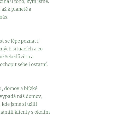
ačíná u toho, kým jsme.
 až k planetě a
nás.
t se lépe poznat i
ných situacích a co
ně Sebedůvěra a
chopit sebe i ostatní.
, domov a blízké
ak vypadá náš domov,
 kde jsme si užili
námili klienty s okolím