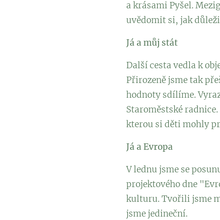
a krásami Pyšel. Mezi
uvědomit si, jak důleži
Já a můj stát
Další cesta vedla k ob
Přirozeně jsme tak přešl
hodnoty sdílíme. Vyraz
Staroměstské radnice. 
kterou si děti mohly pr
Já a Evropa
V lednu jsme se posunu
projektového dne "Evro
kulturu. Tvořili jsme m
jsme jedineční.