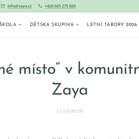
info@zaya.cz
+420 605 275 820
ŠKOLA
DĚTSKÁ SKUPINA
LETNÍ TÁBORY 2026
mé místo“ v komunitn
Zaya
23.03.2026