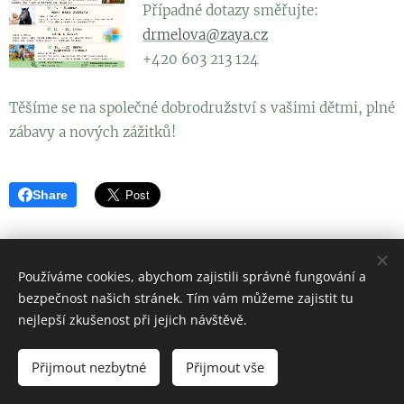
Případné dotazy směřujte:
drmelova@zaya.cz
+420 603 213 124
Těšíme se na společné dobrodružství s vašimi dětmi, plné
zábavy a nových zážitků!
Share
Používáme cookies, abychom zajistili správné fungování a
bezpečnost našich stránek. Tím vám můžeme zajistit tu
nejlepší zkušenost při jejich návštěvě.
KOMUNITNÍ ŠKOLA ZAYA a DS ZAJÍČEK
Přijmout nezbytné
Přijmout vše
Cookies