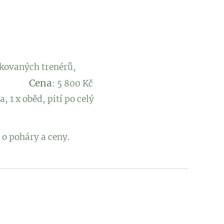
ikovaných trenérů,
Cena
rty
: 5 800 Kč
 po celý
 o poháry a ceny.