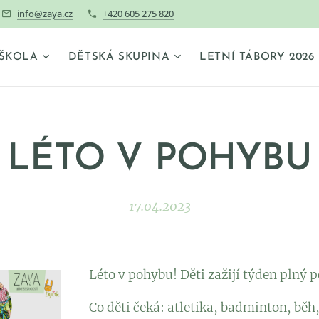
info@zaya.cz
+420 605 275 820
ŠKOLA
DĚTSKÁ SKUPINA
LETNÍ TÁBORY 2026
LÉTO V POHYBU
17.04.2023
Léto v pohybu! Děti zažijí týden plný 
Co děti čeká: atletika, badminton, běh,