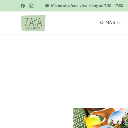
Máme otevřeno všední dny od 7:30 - 17:30
O NÁS