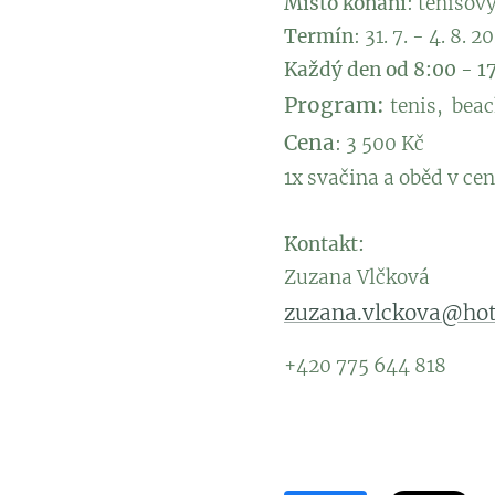
Místo konání
: tenisov
Termín
: 31. 7. - 4. 8. 2
Každý den od 8:00 - 1
Program:
tenis, beac
Cena
: 3 500 Kč
1x svačina a oběd v cen
Kontakt:
Zuzana Vlčková
zuzana.vlckova@ho
+420 775 644 818