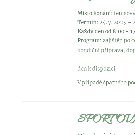
Místo konání
: tenisov
Termín
: 24. 7. 2023 – 
Každý den od 8:00 - 1
Program:
zajištěn po 
kondiční 
2 x svač
den k dispozici
V případě špatného poč
SPORTOV