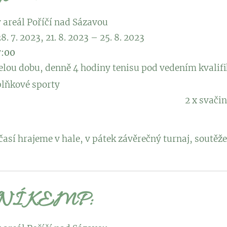
ý areál Poříčí nad Sázavou
28. 7. 2023, 21. 8. 2023 – 25. 8. 2023
7:00
celou dobu, denně 4 hodiny tenisu pod vedením kvalif
příprava, doplňkové spo
ina, 1 x oběd, pití
así hrajeme v hale, v pátek závěrečný turnaj, soutěže
NÍ KEMP: