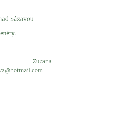
nad Sázavou
enéry.
oba:
Zuzana
a@hotmail.com