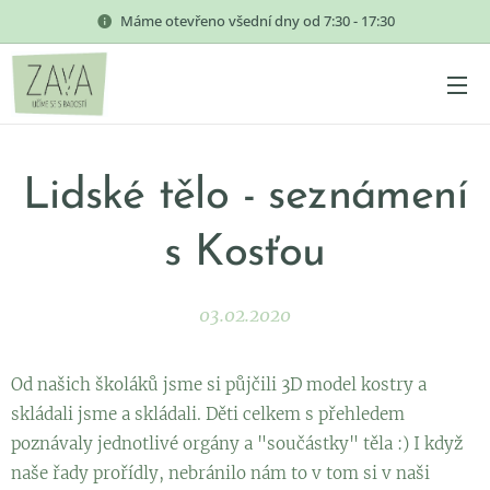
Máme otevřeno všední dny od 7:30 - 17:30
Lidské tělo - seznámení
s Kosťou
03.02.2020
Od našich školáků jsme si půjčili 3D model kostry a
skládali jsme a skládali. Děti celkem s přehledem
poznávaly jednotlivé orgány a "součástky" těla :) I když
naše řady prořídly, nebránilo nám to v tom si v naši