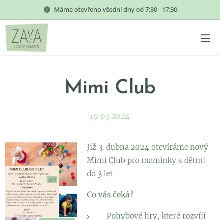
Máme otevřeno všední dny od 7:30 - 17:30
Mimi Club
19.03.2024
Již 3. dubna 2024 otevíráme nový
Mimi Club pro maminky s dětmi
do 3 let
Co vás čeká?
Pohybové hry, které rozvíjí