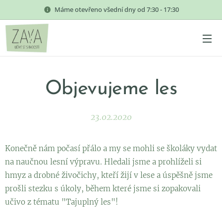
Máme otevřeno všední dny od 7:30 - 17:30
Objevujeme les
23.02.2020
Konečně nám počasí přálo a my se mohli se školáky vydat
na naučnou lesní výpravu. Hledali jsme a prohlíželi si
hmyz a drobné živočichy, kteří žijí v lese a úspěšně jsme
prošli stezku s úkoly, během které jsme si zopakovali
učivo z tématu "Tajuplný les"!