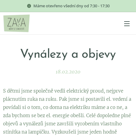
Máme otevřeno všední dny od 7:30 - 17:30
Vynálezy a objevy
18.02.2020
S dětmi jsme společně vedli elektrický proud, nejprve
plácnutím ruka na ruku. Pak jsme si postavili el. vedení a
povídali si o tom, co doma na elektriku máme a co ne, a
zda bychom se bez el. energie obešli. Celé dopoledne plné
objevů a vynálezů jsme završili vyrobením vlastního
stínítka na lampičku. Vyzkoušeli jsme jeden hodně