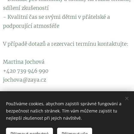
sdílení zkušeností
- Kvalitní čas se svými dětmi v přátelské a
podporující atmosféře
V případě dotazů a rezervaci termínu kontaktujte:
Martina Jochová
+420 739 946 990
jochova@zaya.cz
Těšíme se na všechny.
Používáme cookies, abychom zajistili správné fungování a
bezpečnost našich stránek. Tím vám můžeme zajistit tu
nejlepší zkušenost při jejich návštěvě.
KOMUNITNÍ ŠKOLA ZAYA a DS ZAJÍČEK
Přijmout nezbytné
Přijmout vše