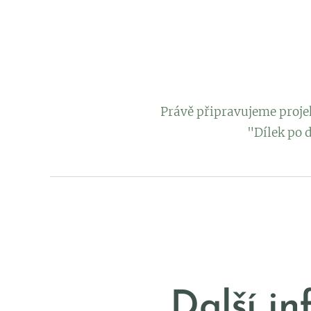
Právě připravujeme projek
"Dílek po 
Další in