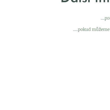
....
.....pokud můžeme 