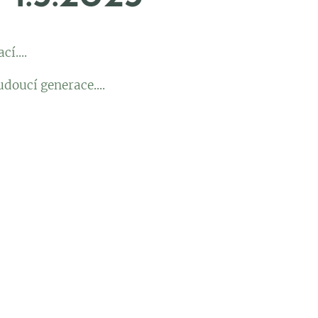
í....
udoucí generace....