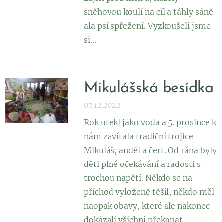
sněhovou koulí na cíl a táhly sáně
ala psí spřežení. Vyzkoušeli jsme
si...
Mikulášská besídka
07.12.2022
Rok utekl jako voda a 5. prosince k
nám zavítala tradiční trojice
Mikuláš, anděl a čert. Od rána byly
děti plné očekávání a radosti s
trochou napětí. Někdo se na
příchod vyloženě těšil, někdo měl
naopak obavy, které ale nakonec
dokázali všichni překonat.