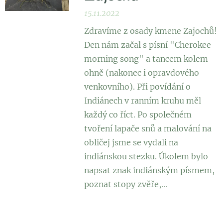
15.11.2022
Zdravíme z osady kmene Zajochů!
Den nám začal s písní "Cherokee
morning song" a tancem kolem
ohně (nakonec i opravdového
venkovního). Při povídání o
Indiánech v ranním kruhu měl
každý co říct. Po společném
tvoření lapače snů a malování na
obličej jsme se vydali na
indiánskou stezku. Úkolem bylo
napsat znak indiánským písmem,
poznat stopy zvěře,...