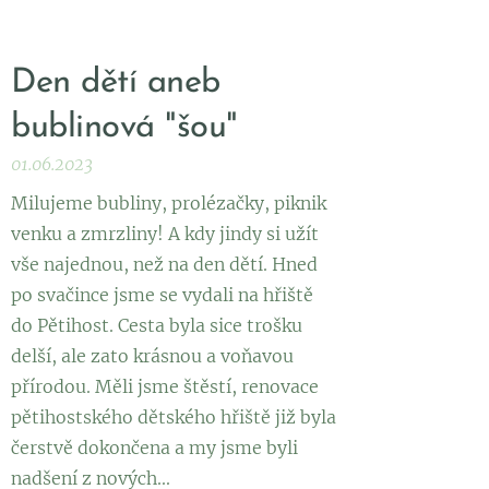
Den dětí aneb
bublinová "šou"
01.06.2023
Milujeme bubliny, prolézačky, piknik
venku a zmrzliny! A kdy jindy si užít
vše najednou, než na den dětí. Hned
po svačince jsme se vydali na hřiště
do Pětihost. Cesta byla sice trošku
delší, ale zato krásnou a voňavou
přírodou. Měli jsme štěstí, renovace
pětihostského dětského hřiště již byla
čerstvě dokončena a my jsme byli
nadšení z nových...