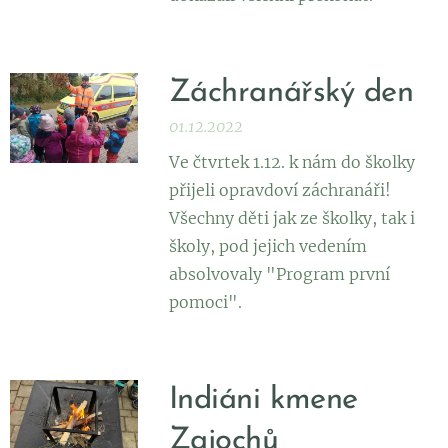
Záchranářský den
01.12.2022
Ve čtvrtek 1.12. k nám do školky
přijeli opravdoví záchranáři!
Všechny děti jak ze školky, tak i
školy, pod jejich vedením
absolvovaly "Program první
pomoci".
Indiáni kmene
Zajochů