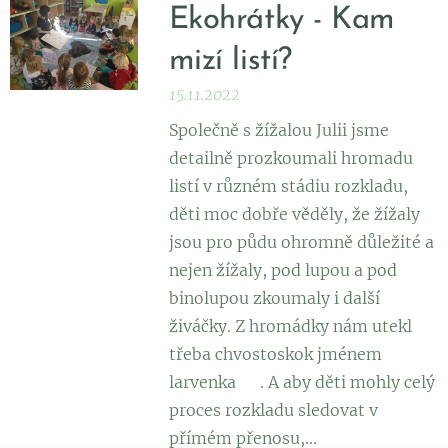
Ekohrátky - Kam
mizí listí?
15.11.2022
Společně s žížalou Julii jsme
detailně prozkoumali hromadu
listí v různém stádiu rozkladu,
děti moc dobře věděly, že žížaly
jsou pro půdu ohromně důležité a
nejen žížaly, pod lupou a pod
binolupou zkoumaly i další
živáčky. Z hromádky nám utekl
třeba chvostoskok jménem
larvenka 😉. A aby děti mohly celý
proces rozkladu sledovat v
přímém přenosu,...