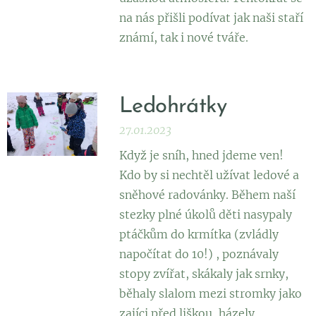
na nás přišli podívat jak naši staří
známí, tak i nové tváře.
Ledohrátky
27.01.2023
Když je sníh, hned jdeme ven! ❄️
Kdo by si nechtěl užívat ledové a
sněhové radovánky. Během naší
stezky plné úkolů děti nasypaly
ptáčkům do krmítka (zvládly
napočítat do 10!) , poznávaly
stopy zvířat, skákaly jak srnky,
běhaly slalom mezi stromky jako
zajíci před liškou, házely