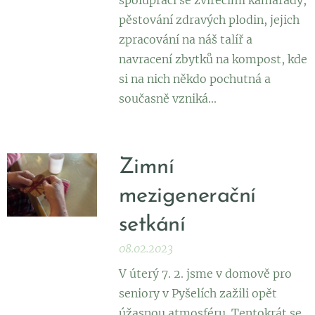
spolupráci se zvířecími kamarády,
pěstování zdravých plodin, jejich
zpracování na náš talíř a
navracení zbytků na kompost, kde
si na nich někdo pochutná a
současně vzniká...
Zimní
mezigenerační
setkání
08.02.2023
V úterý 7. 2. jsme v domově pro
seniory v Pyšelích zažili opět
úžasnou atmosféru. Tentokrát se