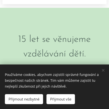
15 let se věnujeme
vzdělávání dětí.
Používáme cookies, abychom zajistili správné fungování a
bezpečnost našich stránek. Tím vám můžeme zajistit tu
nejlepší zkušenost při jejich návštěvě.
KOMUNITNÍ ŠKOLA ZAYA a DS ZAJÍČEK
Přijmout nezbytné
Přijmout vše
Cookies