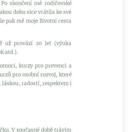
. Po skončení mé rodičovské
akou dobu sice vrátila ke své
le pak mě moje životní cesta
ě už provází 20 let (výuka
 atd.).
pomoci, kurzy pro prevenci a
urzů pro osobní rozvoj, které
 láskou, radostí, respektem i
jíčku. V současné době trávím