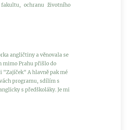
fakultu, ochranu životního
rka angličtiny a věnovala se
m mimo Prahu přišlo do
 i "Zajíček" A hlavně pak mé
ravách programu, sdílím s
 anglicky s předškoláky. Je mi