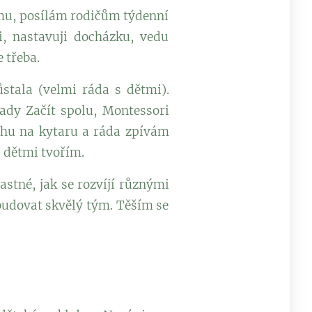
amu, posílám rodičům týdenní
i, nastavuji docházku, vedu
e třeba.
stala (velmi ráda s dětmi).
ady Začít spolu, Montessori
chu na kytaru a ráda zpívám
 dětmi tvořím.
astné, jak se rozvíjí různými
budovat skvělý tým. Těším se
)