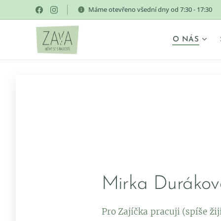
Máme otevřeno všední dny od 7:30 - 17:30
O NÁS
Mirka Durákov
Pro Zajíčka pracuji (spíše ži