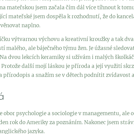
a mateřskou jsem začala čím dál více tíhnout k tomu
jící mateřské jsem dospěla k rozhodnutí, že do kancelá
 věnovat naplno.
jíčku výtvarnou výchovu a kreativní kroužky a tak dva
ástí malého, ale báječného týmu žen. Je úžasné sledov
. Na dvou lekcích keramiky si užívám i malých školkáč
Protože další mojí láskou je příroda a její využití sk
 přírodopis a snažím se v dětech podnítit zvídavost a
vá
 obor psychologie a sociologie v managementu, ale o
den rok do Ameriky za poznáním. Nakonec jsem strávila
anglického jazyka.