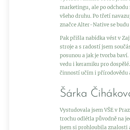
marketingu, ale po odchodu n
všeho druhu. Po třetí navazu
značce Alter-Native se budu
Pak přišla nabídka vést v Za
stroje a s radostí jsem souč
posunou a jak je tvorba baví
vedu i keramiku pro dospělé. 
činností učím i přírodovědu a
Šárka Čiháko
Vystudovala jsem VŠE v Praze
trochu odlétla původně na je
jsem si prohloubila znalosti 