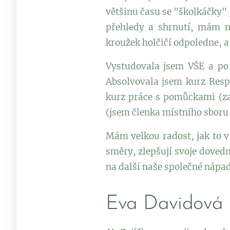
většinu času se "školkáčky"
přehledy a shrnutí, mám na
kroužek holčičí odpoledne, a
Vystudovala jsem VŠE a po 
Absolvovala jsem kurz Resp
kurz práce s pomůckami (za
(jsem členka místního sbor
Mám velkou radost, jak to v 
směry, zlepšují svoje doved
na další naše společné nápa
Eva Davidová