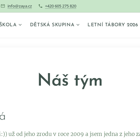
info@zaya.cz
+420 605 275 820
ŠKOLA
DĚTSKÁ SKUPINA
LETNÍ TÁBORY 2026
Náš tým
á
ji:)) už od jeho zrodu v roce 2009 a jsem jedna z jeho