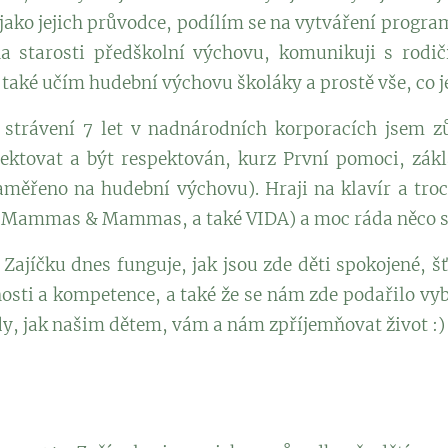
 jako jejich průvodce, podílím se na vytváření progr
 starosti předškolní výchovu, komunikuji s rodič
 také učím hudební výchovu školáky a prostě vše, co j
strávení 7 let v nadnárodních korporacích jsem zů
ektovat a být respektován, kurz První pomoci, zákl
měřeno na hudební výchovu). Hraji na klavír a tro
u Mammas & Mammas, a také VIDA) a moc ráda něco s
Zajíčku dnes funguje, jak jsou zde děti spokojené, šť
nosti a kompetence, a také že se nám zde podařilo vy
dy, jak našim dětem, vám a nám zpříjemňovat život :