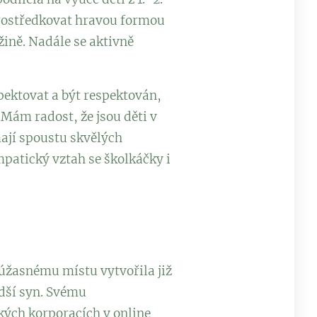
prostředkovat hravou formou
žině. Nadále se aktivně
pektovat a být respektován,
Mám radost, že jsou děti v
mají spoustu skvělých
mpatický vztah se školkáčky i
 úžasnému místu vytvořila již
adší syn. Svému
kých korporacích v online