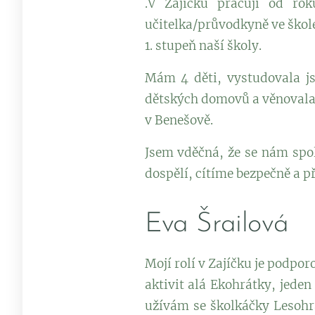
.V Zajíčku pracuji od ro
učitelka/průvodkyně ve škole,
1. stupeň naší školy.
Mám 4 děti, vystudovala j
dětských domovů a věnovala 
v Benešově.
Jsem vděčná, že se nám spole
dospělí, cítíme bezpečně a p
Eva Šrailová
Mojí rolí v Zajíčku je podpor
aktivit alá Ekohrátky, jede
užívám se školkáčky Lesohr