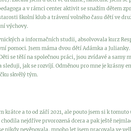
 pedagoga a v rámci center aktivit se snažím dětem z
arosti školní klub a trávení volného času dětí ve dru
lní výchovy.
nických a informačních studii, absolvovala kurz Res
vní pomoci. Jsem máma dvou dětí Adámka a Julianky. 
 Děti se těší na společnou práci, jsou zvídavé a samy 
 sleduji, jak se rozvíjí. Odměnou pro mne je krásny e
íčku skvělý tým.
m krátce a to od září 2021, ale pouto jsem si k tomuto
y chodila nejdříve prvorozená dcera a pak ještě nejml
 nikdy nevěnovala, mnoho let jsem pracovala ve vel