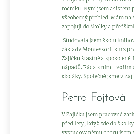
ročníku. Nyní jsem asistent
všeobecný přehled. Mám na st
zapojuji do školky a předško
Studovala jsem školu knihov
základy Montessori, kurz pr
Zajíčku šťastné a spokojené.
nápadů. Ráda s nimi tvořím a
školáky. Společně jsme v Zaj
Petra Fojtová
V Zajíčku jsem pracovně zatí
před lety, když zde do školk
vystudovanému oboru jsem se