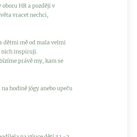
 oboru HR a později v
věta vracet nechci,
e s dětmi mě od mala velmi
nich inspiruji.
nabízíme právě my, kam se
u na hodině jógy anebo upeču
odílela na výuce dětí z 1.-2.