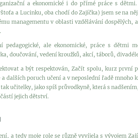
rganizační a ekonomické i do přímé práce s dětmi
tofa a Lucinku, oba chodí do Zajíčka) jsem se na něj
ému managementu v oblasti vzdělávání dospělých, a
.
ní pedagogické, ale ekonomické, práce s dětmi m
a, doučování, vedení kroužků, akcí, táborů, divadélek
ktovat a být respektován, Začít spolu, kurz první 
 a dalších poruch učení a v neposlední řadě mnoho k
 tak učitelky, jako spíš průvodkyně, která s nadšením,
ástí jejich dětství.
á
ení, a tedy moje role se různě vyvíjela s vývojem Za