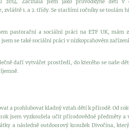
ku 2014. Začínala jsem jako průvodkyně dětí v
 zvláště 1. a 2. třídy. Se staršími ročníky se toulám h
sem pastorační a sociální práci na ETF UK, mám zk
jsem se také sociální práci v nízkoprahovém zařízení
čně daří vytvářet prostředí, do kterého se naše děti 
říjemně.
ovat a prohlubovat kladný vztah dětí k přírodě. Od ro
n rok jsem vyzkoušela učit přírodovědné předměty a 
átky a následně outdoorový kroužek Divočina, který