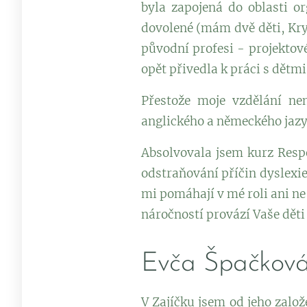
byla zapojená do oblasti o
dovolené (mám dvě děti, Kryš
původní profesi - projektov
opět přivedla k práci s dětmi
Přestože moje vzdělání ne
anglického a německého jazyk
Absolvovala jsem kurz Respe
odstraňování příčin dyslexie
mi pomáhají v mé roli ani ne
náročností provází Vaše děti č
Evča Špačkov
V Zajíčku jsem od jeho založ