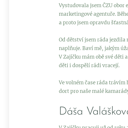
Vystudovala jsem ČZU obor e
marketingové agentuře. Během
a proto jsem opravdu šťastná
Od dětství jsem ráda jezdila
naplňuje. Baví mě, jakým úža
V Zajíčku mám obě své děti a 
děti i dospělí rádi vracejí.
Ve volném čase ráda trávím h
dort pro naše malé kamarád
Dáša Valáškov
V Zajíčku pracuji už od roku 