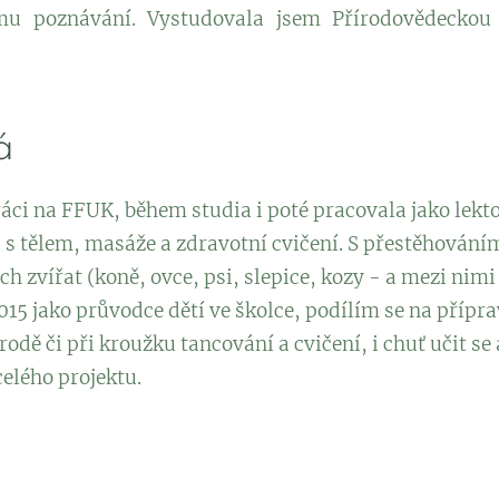
mu poznávání. Vystudovala jsem Přírodovědeckou 
á
áci na FFUK, během studia i poté pracovala jako lekto
 tělem, masáže a zdravotní cvičení. S přestěhování
h zvířat (koně, ovce, psi, slepice, kozy - a mezi nimi
 2015 jako průvodce dětí ve školce, podílím se na příp
odě či při kroužku tancování a cvičení, i chuť učit se
celého projektu.