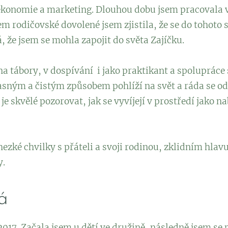
konomie a marketing. Dlouhou dobu jsem pracovala v
 rodičovské dovolené jsem zjistila, že se do tohoto s
, že jsem se mohla zapojit do světa Zajíčku.
 na tábory, v dospívání i jako praktikant a spoluprác
sným a čistým způsobem pohlíží na svět a ráda se od 
je skvělé pozorovat, jak se vyvíjejí v prostředí jako 
ezké chvilky s přáteli a svoji rodinou, zklidním hlav
y.
á
2017. Začala jsem u dětí ve družině, následně jsem se p