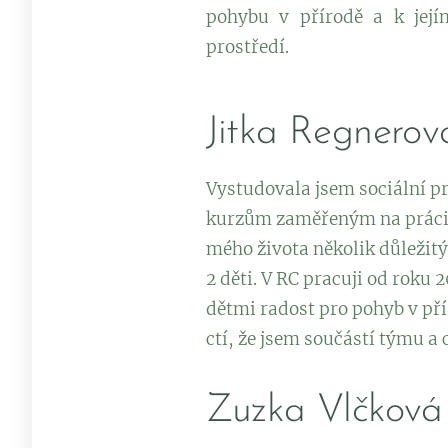
pohybu v přírodě a k její
prostředí.
Jitka Regnerov
Vystudovala jsem sociální pr
kurzům zaměřeným na práci s
mého života několik důležitýc
2 děti. V RC pracuji od roku
dětmi radost pro pohyb v přír
ctí, že jsem součástí týmu a 
Zuzka Vlčková