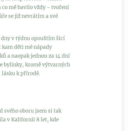
 co mě bavilo vždy - tvoření
ře se již nevrátím a své
 dny v týdnu opouštím šicí
at kam děti mé nápady
ků a naopak jednou za 14 dní
rze bylinky, kromě výtvarných
 lásku k přírodě.
d svého oboru jsem si tak
 v Kalifornii 8 let, kde