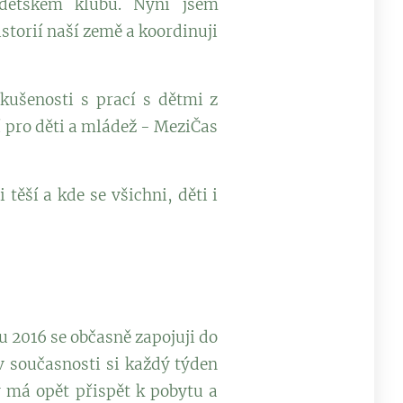
 dětském klubu. Nyní jsem
istorií naší země a koordinuji
ušenosti s prací s dětmi z
 pro děti a mládež - MeziČas
těší a kde se všichni, děti i
ku 2016 se občasně zapojuji do
v současnosti si každý týden
 má opět přispět k pobytu a